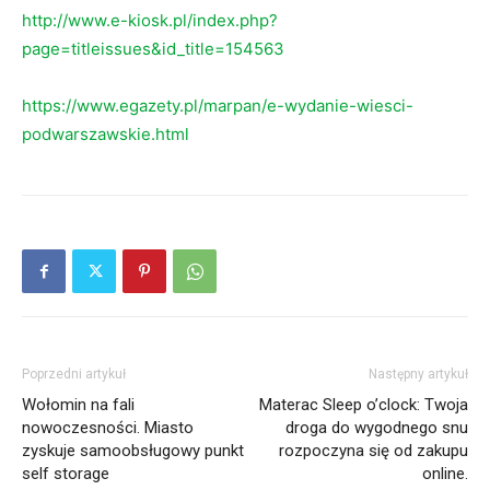
http://www.e-kiosk.pl/index.php?
page=titleissues&id_title=154563
https://www.egazety.pl/marpan/e-wydanie-wiesci-
podwarszawskie.html
Poprzedni artykuł
Następny artykuł
Wołomin na fali
Materac Sleep o’clock: Twoja
nowoczesności. Miasto
droga do wygodnego snu
zyskuje samoobsługowy punkt
rozpoczyna się od zakupu
self storage
online.