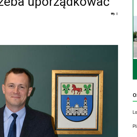
rzeba uporządkować
8
O
Lo
P