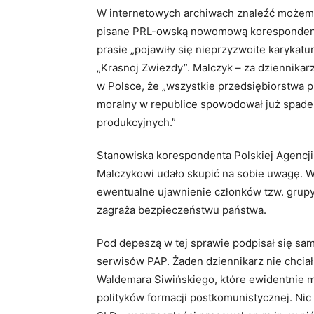
W internetowych archiwach znaleźć możemy
pisane PRL-owską nowomową korespondencje
prasie „pojawiły się nieprzyzwoite karykatu
„Krasnoj Zwiezdy”. Malczyk – za dziennika
w Polsce, że „wszystkie przedsiębiorstwa p
moralny w republice spowodował już spade
produkcyjnych.”
Stanowiska korespondenta Polskiej Agencji
Malczykowi udało skupić na sobie uwagę. W 
ewentualne ujawnienie członków tzw. grupy
zagraża bezpieczeństwu państwa.
Pod depeszą w tej sprawie podpisał się s
serwisów PAP. Żaden dziennikarz nie chci
Waldemara Siwińskiego, które ewidentnie 
polityków formacji postkomunistycznej. Nic