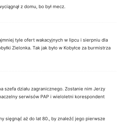
yciągnął z domu, bo był mecz.
niej tyle ofert wakacyjnych w lipcu i sierpniu dla
obyłki Zielonka. Tak jak było w Kobyłce za burmistrza
na szefa działu zagranicznego. Zostanie nim Jerzy
aczelny serwisów PAP i wieloletni korespondent
y sięgnąć aż do lat 80., by znaleźć jego pierwsze