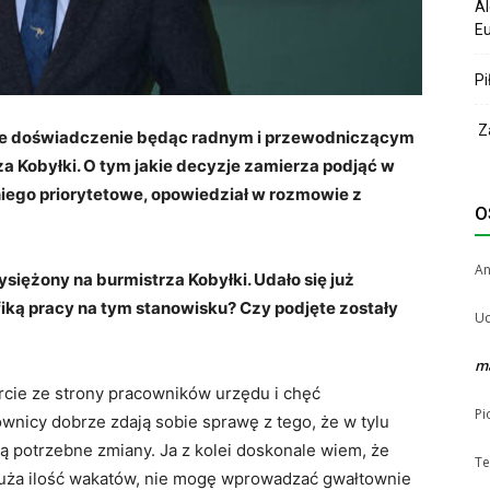
Al
Eu
Pi
Za
e doświadczenie będąc radnym i przewodniczącym
za Kobyłki. O tym jakie decyzje zamierza podjąć w
 niego priorytetowe, opowiedział w rozmowie z
O
A
siężony na burmistrza Kobyłki. Udało się już
ką pracy na tym stanowisku? Czy podjęte zostały
Uc
m
cie ze strony pracowników urzędu i chęć
Pi
wnicy dobrze zdają sobie sprawę z tego, że w tylu
 są potrzebne zmiany. Ja z kolei doskonale wiem, że
Te
 duża ilość wakatów, nie mogę wprowadzać gwałtownie