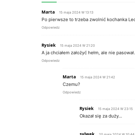
Marta
15 maja 2024 W 13:13
Po pierwsze to trzeba zwolnić kochanka Le
Odpowiedz
Rysiek
15 maja 2024 W 21:20
A ja chciałem założyć hełm, ale nie pasowa
Odpowiedz
Marta
15 maja 2024 W 21:42
Czemu?
Odpowiedz
Rysiek
15 maja 2024 W 23:15
Okazał się za duży…
sylwek
20 maja 2024 W 10:44