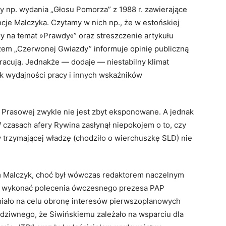
 np. wydania „Głosu Pomorza” z 1988 r. zawierające
 Malczyka. Czytamy w nich np., że w estońskiej
ry na temat »Prawdy«” oraz streszczenie artykułu
rzem „Czerwonej Gwiazdy” informuje opinię publiczną
racują. Jednakże — dodaje — niestabilny klimat
k wydajności pracy i innych wskaźników
 Prasowej zwykle nie jest zbyt eksponowane. A jednak
czasach afery Rywina zasłynął niepokojem o to, czy
 trzymającej władzę (chodziło o wierchuszkę SLD) nie
am Malczyk, choć był wówczas redaktorem naczelnym
ał wykonać polecenia ówczesnego prezesa PAP
miało na celu obronę interesów pierwszoplanowych
 dziwnego, że Siwińskiemu zależało na wsparciu dla