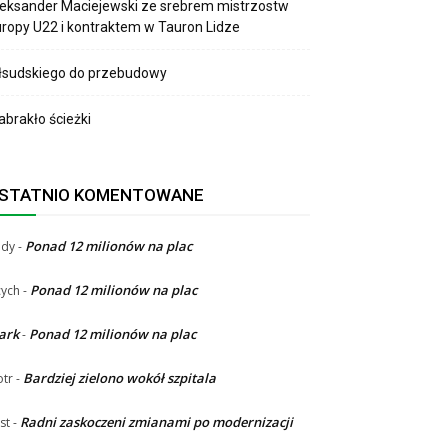
eksander Maciejewski ze srebrem mistrzostw
ropy U22 i kontraktem w Tauron Lidze
łsudskiego do przebudowy
brakło ścieżki
STATNIO KOMENTOWANE
Ponad 12 milionów na plac
ndy
-
Ponad 12 milionów na plac
ych
-
ark
Ponad 12 milionów na plac
-
Bardziej zielono wokół szpitala
otr
-
Radni zaskoczeni zmianami po modernizacji
st
-