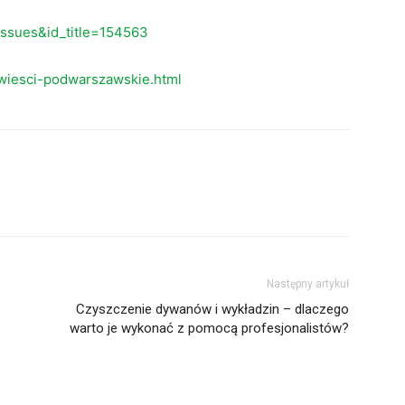
eissues&id_title=154563
wiesci-podwarszawskie.html
Następny artykuł
Czyszczenie dywanów i wykładzin – dlaczego
warto je wykonać z pomocą profesjonalistów?