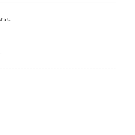
cha U.
ł…