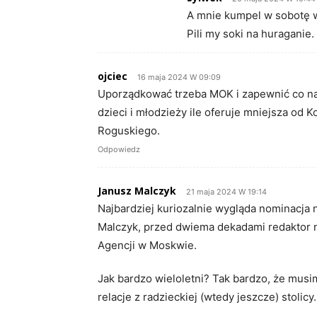
A mnie kumpel w sobotę w
Pili my soki na huraganie.
ojciec
16 maja 2024 W 09:09
Uporządkować trzeba MOK i zapewnić co najm
dzieci i młodzieży ile oferuje mniejsza od K
Roguskiego.
Odpowiedz
Janusz Malczyk
21 maja 2024 W 19:14
Najbardziej kuriozalnie wygląda nominacja 
Malczyk, przed dwiema dekadami redaktor n
Agencji w Moskwie.
Jak bardzo wieloletni? Tak bardzo, że musim
relacje z radzieckiej (wtedy jeszcze) stolicy.