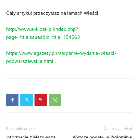
Cały artykuł przeczytasz na łamach Wieści.
http://www.e-kiosk.pl/index.php?
page=titleissues&id_title=154563
https://www.egazety.pl/marpan/e-wydanie-wiesci-
podwarszawskie.html
Poprzedni artykuł
Następny artykuł
Informacje z Mazowsza
Wyższe podatki w Wołominie