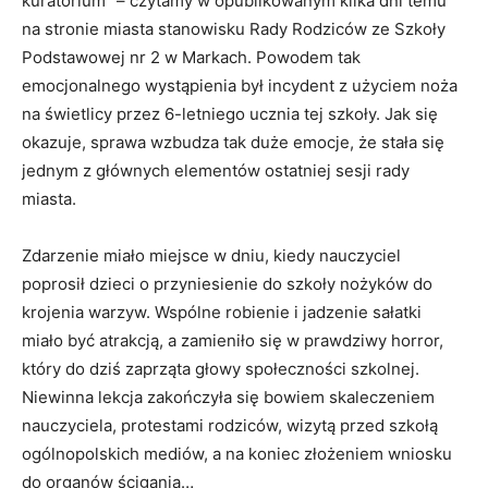
kuratorium” – czytamy w opublikowanym kilka dni temu
na stronie miasta stanowisku Rady Rodziców ze Szkoły
Podstawowej nr 2 w Markach. Powodem tak
emocjonalnego wystąpienia był incydent z użyciem noża
na świetlicy przez 6-letniego ucznia tej szkoły. Jak się
okazuje, sprawa wzbudza tak duże emocje, że stała się
jednym z głównych elementów ostatniej sesji rady
miasta.
Zdarzenie miało miejsce w dniu, kiedy nauczyciel
poprosił dzieci o przyniesienie do szkoły nożyków do
krojenia warzyw. Wspólne robienie i jadzenie sałatki
miało być atrakcją, a zamieniło się w prawdziwy horror,
który do dziś zaprząta głowy społeczności szkolnej.
Niewinna lekcja zakończyła się bowiem skaleczeniem
nauczyciela, protestami rodziców, wizytą przed szkołą
ogólnopolskich mediów, a na koniec złożeniem wniosku
do organów ścigania…