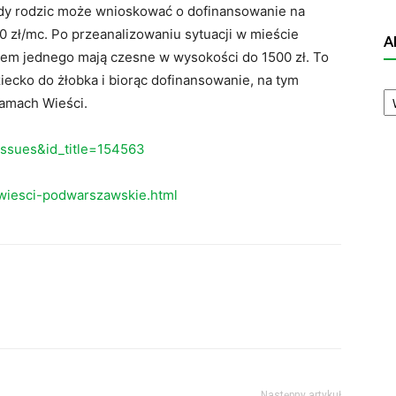
żdy rodzic może wnioskować o dofinansowanie na
 zł/mc. Po przeanalizowaniu sytuacji w mieście
A
tkiem jednego mają czesne w wysokości do 1500 zł. To
iecko do żłobka i biorąc dofinansowanie, na tym
A
 łamach Wieści.
N
eissues&id_title=154563
wiesci-podwarszawskie.html
Następny artykuł