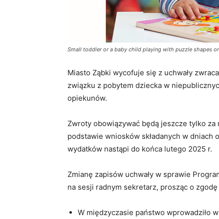
Small toddler or a baby child playing with puzzle shapes on 
Miasto Ząbki wycofuje się z uchwały zwra
związku z pobytem dziecka w niepublicznyc
opiekunów.
Zwroty obowiązywać będą jeszcze tylko za mi
podstawie wniosków składanych w dniach od 
wydatków nastąpi do końca lutego 2025 r.
Zmianę zapisów uchwały w sprawie Program
na sesji radnym sekretarz, prosząc o zgodę
W międzyczasie państwo wprowadziło wsp