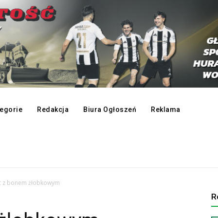
egorie
Redakcja
Biura Ogłoszeń
Reklama
c z bonem żłobkowym
R