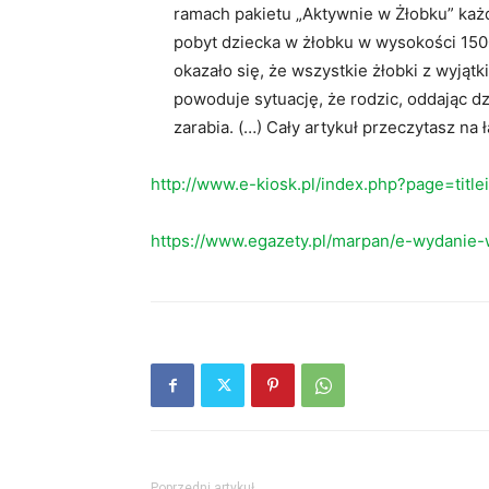
ramach pakietu „Aktywnie w Żłobku” ka
pobyt dziecka w żłobku w wysokości 1500
okazało się, że wszystkie żłobki z wyją
powoduje sytuację, że rodzic, oddając dz
zarabia. (…) Cały artykuł przeczytasz na
http://www.e-kiosk.pl/index.php?page=titl
https://www.egazety.pl/marpan/e-wydanie-
Poprzedni artykuł