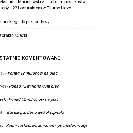
eksander Maciejewski ze srebrem mistrzostw
ropy U22 i kontraktem w Tauron Lidze
łsudskiego do przebudowy
brakło ścieżki
STATNIO KOMENTOWANE
Ponad 12 milionów na plac
ndy
-
Ponad 12 milionów na plac
ych
-
ark
Ponad 12 milionów na plac
-
Bardziej zielono wokół szpitala
otr
-
Radni zaskoczeni zmianami po modernizacji
st
-