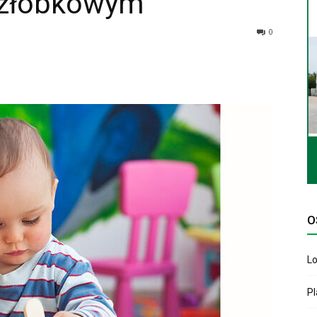
 żłobkowym
0
O
Lo
P