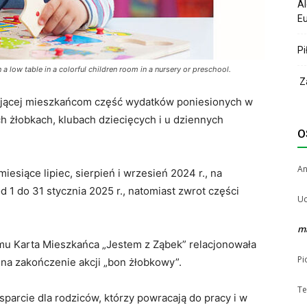
Al
Eu
Pi
a low table in a colorful children room in a nursery or preschool.
Za
cającej mieszkańcom część wydatków poniesionych w
h żłobkach, klubach dziecięcych i u dziennych
O
A
esiące lipiec, sierpień i wrzesień 2024 r., na
1 do 31 stycznia 2025 r., natomiast zwrot części
Uc
m
u Karta Mieszkańca „Jestem z Ząbek” relacjonowała
Pi
 na zakończenie akcji „bon żłobkowy”.
Te
arcie dla rodziców, którzy powracają do pracy i w