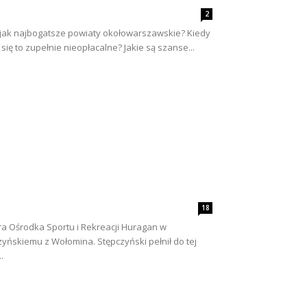
2
 jak najbogatsze powiaty okołowarszawskie? Kiedy
 się to zupełnie nieopłacalne? Jakie są szanse...
18
ra Ośrodka Sportu i Rekreacji Huragan w
ńskiemu z Wołomina. Stępczyński pełnił do tej
.