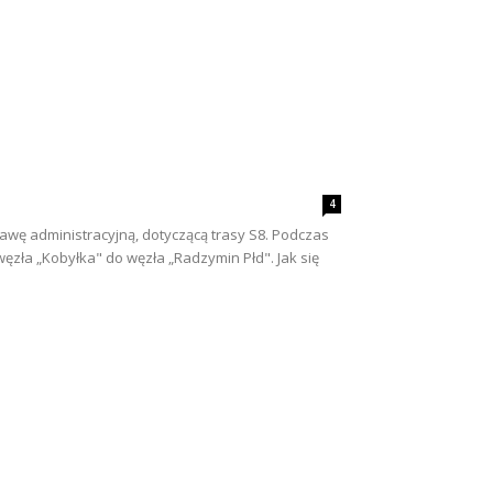
4
wę administracyjną, dotyczącą trasy S8. Podczas
ła „Kobyłka" do węzła „Radzymin Płd". Jak się