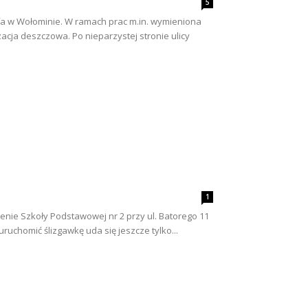
5
fa w Wołominie. W ramach prac m.in. wymieniona
cja deszczowa. Po nieparzystej stronie ulicy
1
enie Szkoły Podstawowej nr 2 przy ul. Batorego 11
ruchomić ślizgawkę uda się jeszcze tylko...