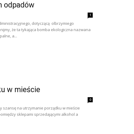
ch odpadów
1
ministracyjnego, dotyczącą olbrzymiego
nijmy, że ta tykająca bomba ekologiczna nazwana
alne, a...
u w mieście
0
zy szansę na utrzymanie porządku w mieście
i pomiędzy sklepami sprzedającymi alkohol a