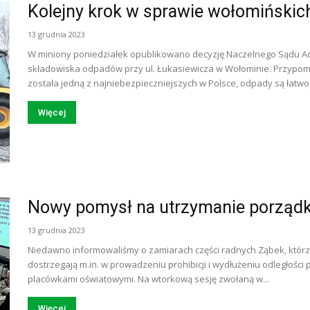
Kolejny krok w sprawie wołomiński
13 grudnia 2023
W miniony poniedziałek opublikowano decyzję Naczelnego Sądu Ad
składowiska odpadów przy ul. Łukasiewicza w Wołominie. Przypom
została jedną z najniebezpieczniejszych w Polsce, odpady są łatwop
Więcej
Nowy pomysł na utrzymanie porządk
13 grudnia 2023
Niedawno informowaliśmy o zamiarach części radnych Ząbek, któr
dostrzegają m.in. w prowadzeniu prohibicji i wydłużeniu odległośc
placówkami oświatowymi. Na wtorkową sesję zwołaną w...
Więcej