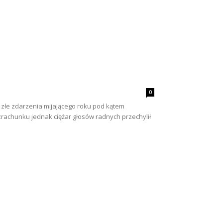
0
i złe zdarzenia mijającego roku pod kątem
zrachunku jednak ciężar głosów radnych przechylił