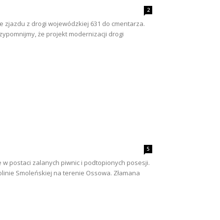
2
e zjazdu z drogi wojewódzkiej 631 do cmentarza.
zypomnijmy, że projekt modernizacji drogi
5
 postaci zalanych piwnic i podtopionych posesji.
Dolinie Smoleńskiej na terenie Ossowa. Złamana