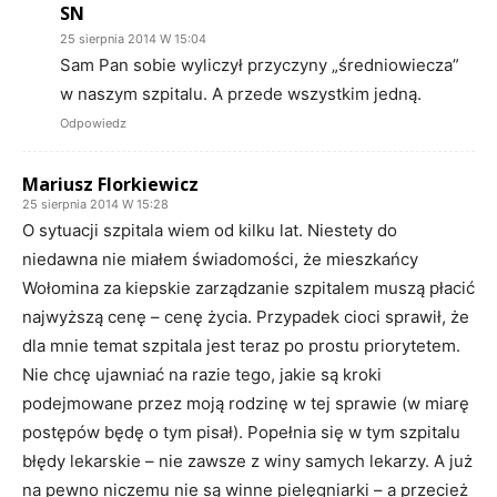
SN
25 sierpnia 2014 W 15:04
Sam Pan sobie wyliczył przyczyny „średniowiecza”
w naszym szpitalu. A przede wszystkim jedną.
Odpowiedz
Mariusz Florkiewicz
25 sierpnia 2014 W 15:28
O sytuacji szpitala wiem od kilku lat. Niestety do
niedawna nie miałem świadomości, że mieszkańcy
Wołomina za kiepskie zarządzanie szpitalem muszą płacić
najwyższą cenę – cenę życia. Przypadek cioci sprawił, że
dla mnie temat szpitala jest teraz po prostu priorytetem.
Nie chcę ujawniać na razie tego, jakie są kroki
podejmowane przez moją rodzinę w tej sprawie (w miarę
postępów będę o tym pisał). Popełnia się w tym szpitalu
błędy lekarskie – nie zawsze z winy samych lekarzy. A już
na pewno niczemu nie są winne pielęgniarki – a przecież