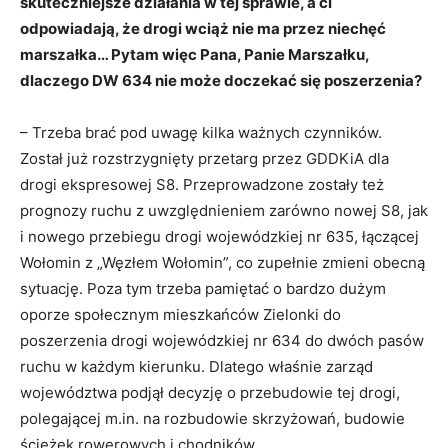
skuteczniejsze działania w tej sprawie, a ci
odpowiadają, że drogi wciąż nie ma przez niechęć
marszałka… Pytam więc Pana, Panie Marszałku,
dlaczego DW 634 nie może doczekać się poszerzenia?
– Trzeba brać pod uwagę kilka ważnych czynników.
Został już rozstrzygnięty przetarg przez GDDKiA dla
drogi ekspresowej S8. Przeprowadzone zostały też
prognozy ruchu z uwzględnieniem zarówno nowej S8, jak
i nowego przebiegu drogi wojewódzkiej nr 635, łączącej
Wołomin z „Węzłem Wołomin”, co zupełnie zmieni obecną
sytuację. Poza tym trzeba pamiętać o bardzo dużym
oporze społecznym mieszkańców Zielonki do
poszerzenia drogi wojewódzkiej nr 634 do dwóch pasów
ruchu w każdym kierunku. Dlatego właśnie zarząd
województwa podjął decyzję o przebudowie tej drogi,
polegającej m.in. na rozbudowie skrzyżowań, budowie
ścieżek rowerowych i chodników.