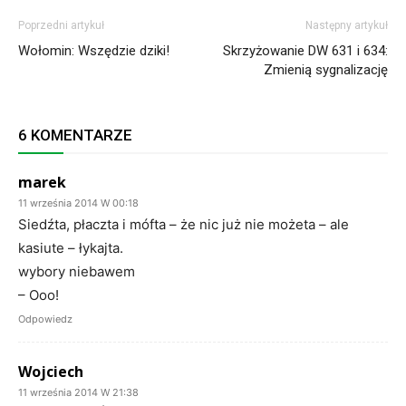
Poprzedni artykuł
Następny artykuł
Wołomin: Wszędzie dziki!
Skrzyżowanie DW 631 i 634:
Zmienią sygnalizację
6 KOMENTARZE
marek
11 września 2014 W 00:18
Siedźta, płaczta i mófta – że nic już nie możeta – ale
kasiute – łykajta.
wybory niebawem
– Ooo!
Odpowiedz
Wojciech
11 września 2014 W 21:38