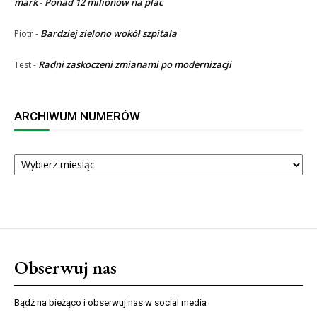
mark
Ponad 12 milionów na plac
-
Bardziej zielono wokół szpitala
Piotr
-
Radni zaskoczeni zmianami po modernizacji
Test
-
ARCHIWUM NUMERÓW
ARCHIWUM
NUMERÓW
Obserwuj nas
Bądź na bieżąco i obserwuj nas w social media