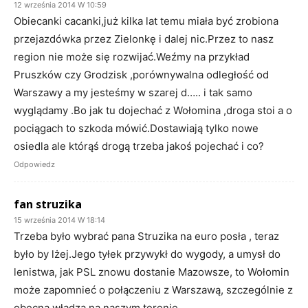
12 września 2014 W 10:59
Obiecanki cacanki,już kilka lat temu miała być zrobiona
przejazdówka przez Zielonkę i dalej nic.Przez to nasz
region nie może się rozwijać.Weźmy na przykład
Pruszków czy Grodzisk ,porównywalna odległość od
Warszawy a my jesteśmy w szarej d….. i tak samo
wyglądamy .Bo jak tu dojechać z Wołomina ,droga stoi a o
pociągach to szkoda mówić.Dostawiają tylko nowe
osiedla ale którąś drogą trzeba jakoś pojechać i co?
Odpowiedz
fan struzika
15 września 2014 W 18:14
Trzeba było wybrać pana Struzika na euro posła , teraz
było by lżej.Jego tyłek przywykł do wygody, a umysł do
lenistwa, jak PSL znowu dostanie Mazowsze, to Wołomin
może zapomnieć o połączeniu z Warszawą, szczególnie z
obecną władzą na naszym terenie.