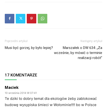
Poprzedni artykuł
Następny artykuł
Musi być gorzej, by było lepiej?
Marszałek o DW 634: „Za
wcześnie, by mówić o terminie
realizacji robót”
17 KOMENTARZE
Maciek
10 września 2014 W 07:41
Te dziki to dobry temat dla ekologów żeby zablokować
budowę wysypiska śmieci w Wołominie!!!! bo w Polsce