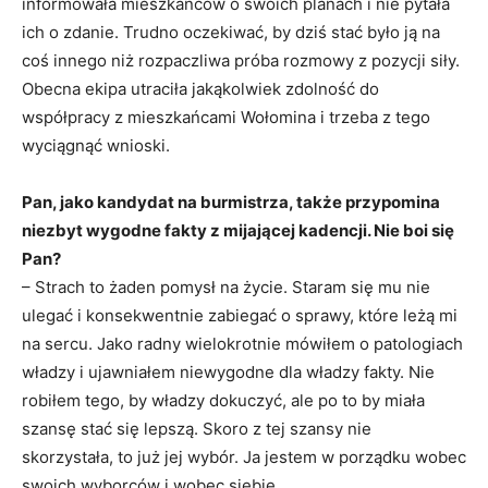
informowała mieszkańców o swoich planach i nie pytała
ich o zdanie. Trudno oczekiwać, by dziś stać było ją na
coś innego niż rozpaczliwa próba rozmowy z pozycji siły.
Obecna ekipa utraciła jakąkolwiek zdolność do
współpracy z mieszkańcami Wołomina i trzeba z tego
wyciągnąć wnioski.
Pan, jako kandydat na burmistrza, także przypomina
niezbyt wygodne fakty z mijającej kadencji. Nie boi się
Pan?
– Strach to żaden pomysł na życie. Staram się mu nie
ulegać i konsekwentnie zabiegać o sprawy, które leżą mi
na sercu. Jako radny wielokrotnie mówiłem o patologiach
władzy i ujawniałem niewygodne dla władzy fakty. Nie
robiłem tego, by władzy dokuczyć, ale po to by miała
szansę stać się lepszą. Skoro z tej szansy nie
skorzystała, to już jej wybór. Ja jestem w porządku wobec
swoich wyborców i wobec siebie.