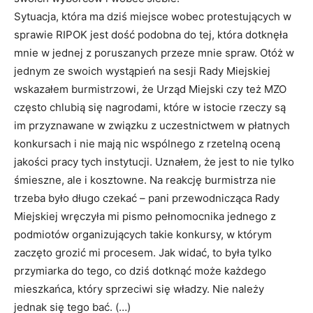
Sytuacja, która ma dziś miejsce wobec protestujących w
sprawie RIPOK jest dość podobna do tej, która dotknęła
mnie w jednej z poruszanych przeze mnie spraw. Otóż w
jednym ze swoich wystąpień na sesji Rady Miejskiej
wskazałem burmistrzowi, że Urząd Miejski czy też MZO
często chlubią się nagrodami, które w istocie rzeczy są
im przyznawane w związku z uczestnictwem w płatnych
konkursach i nie mają nic wspólnego z rzetelną oceną
jakości pracy tych instytucji. Uznałem, że jest to nie tylko
śmieszne, ale i kosztowne. Na reakcję burmistrza nie
trzeba było długo czekać – pani przewodnicząca Rady
Miejskiej wręczyła mi pismo pełnomocnika jednego z
podmiotów organizujących takie konkursy, w którym
zaczęto grozić mi procesem. Jak widać, to była tylko
przymiarka do tego, co dziś dotknąć może każdego
mieszkańca, który sprzeciwi się władzy. Nie należy
jednak się tego bać. (…)