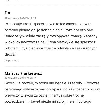
Ela
18 września 2014 W 19:29
Proponuję krotki spacerek w okolice cmentarza w te
ostatnio piękne dni jesienne ciepłe i rozsłonecznione.
Buldożery właśnie zaczęły rozkopywać zwałkę. Zapachy
w okolicy nadzwyczajne. Firma niezwykle się spieszy z
robotami, by ubiec ewentualne odwołanie zaskarżonych
decyzji.
Odpowiedz
Mariusz Florkiewicz
19 września 2014 W 08:17
Skoro już zaczęli, to stoku nie będzie. Niestety… Podczas
ostatniego sylwestrowego wypadu do Zakopanego po raz
pierwszy w życiu założyłem narty i sobie trochę
pozjeżdżałem. Nawet nieźle mi szło, miałem do tego