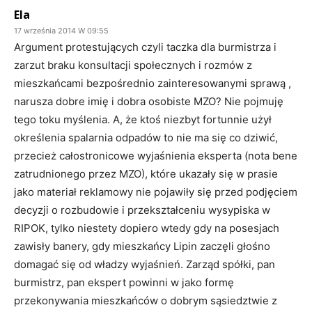
Ela
17 września 2014 W 09:55
Argument protestujących czyli taczka dla burmistrza i
zarzut braku konsultacji społecznych i rozmów z
mieszkańcami bezpośrednio zainteresowanymi sprawą ,
narusza dobre imię i dobra osobiste MZO? Nie pojmuję
tego toku myślenia. A, że ktoś niezbyt fortunnie użył
określenia spalarnia odpadów to nie ma się co dziwić,
przecież całostronicowe wyjaśnienia eksperta (nota bene
zatrudnionego przez MZO), które ukazały się w prasie
jako materiał reklamowy nie pojawiły się przed podjęciem
decyzji o rozbudowie i przekształceniu wysypiska w
RIPOK, tylko niestety dopiero wtedy gdy na posesjach
zawisły banery, gdy mieszkańcy Lipin zaczęli głośno
domagać się od władzy wyjaśnień. Zarząd spółki, pan
burmistrz, pan ekspert powinni w jako formę
przekonywania mieszkańców o dobrym sąsiedztwie z