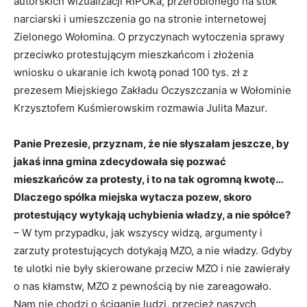
autorskich wizualizacji RIPOKa, przerobionego na stok
narciarski i umieszczenia go na stronie internetowej
Zielonego Wołomina. O przyczynach wytoczenia sprawy
przeciwko protestującym mieszkańcom i złożenia
wniosku o ukaranie ich kwotą ponad 100 tys. zł z
prezesem Miejskiego Zakładu Oczyszczania w Wołominie
Krzysztofem Kuśmierowskim rozmawia Julita Mazur.
Panie Prezesie, przyznam, że nie słyszałam jeszcze, by
jakaś inna gmina zdecydowała się pozwać
mieszkańców za protesty, i to na tak ogromną kwotę…
Dlaczego spółka miejska wytacza pozew, skoro
protestujący wytykają uchybienia władzy, a nie spółce?
– W tym przypadku, jak wszyscy widzą, argumenty i
zarzuty protestujących dotykają MZO, a nie władzy. Gdyby
te ulotki nie były skierowane przeciw MZO i nie zawierały
o nas kłamstw, MZO z pewnością by nie zareagowało.
Nam nie chodzi o ściganie ludzi, przecież naszych