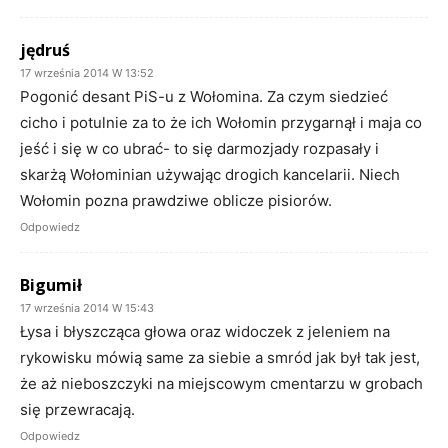
jędruś
17 września 2014 W 13:52
Pogonić desant PiS-u z Wołomina. Za czym siedzieć
cicho i potulnie za to że ich Wołomin przygarnął i maja co
jeść i się w co ubrać- to się darmozjady rozpasały i
skarżą Wołominian używając drogich kancelarii. Niech
Wołomin pozna prawdziwe oblicze pisiorów.
Odpowiedz
Bigumił
17 września 2014 W 15:43
Łysa i błyszcząca głowa oraz widoczek z jeleniem na
rykowisku mówią same za siebie a smród jak był tak jest,
że aż nieboszczyki na miejscowym cmentarzu w grobach
się przewracają.
Odpowiedz