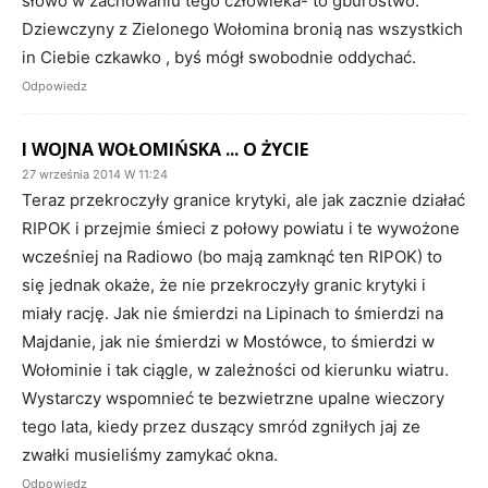
słowo w zachowaniu tego człowieka- to gburostwo.
Dziewczyny z Zielonego Wołomina bronią nas wszystkich
in Ciebie czkawko , byś mógł swobodnie oddychać.
Odpowiedz
I WOJNA WOŁOMIŃSKA ... O ŻYCIE
27 września 2014 W 11:24
Teraz przekroczyły granice krytyki, ale jak zacznie działać
RIPOK i przejmie śmieci z połowy powiatu i te wywożone
wcześniej na Radiowo (bo mają zamknąć ten RIPOK) to
się jednak okaże, że nie przekroczyły granic krytyki i
miały rację. Jak nie śmierdzi na Lipinach to śmierdzi na
Majdanie, jak nie śmierdzi w Mostówce, to śmierdzi w
Wołominie i tak ciągle, w zależności od kierunku wiatru.
Wystarczy wspomnieć te bezwietrzne upalne wieczory
tego lata, kiedy przez duszący smród zgniłych jaj ze
zwałki musieliśmy zamykać okna.
Odpowiedz