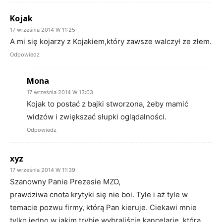
Kojak
17 września 2014 W 11:25
A mi się kojarzy z Kojakiem,który zawsze walczył ze złem.
Odpowiedz
Mona
17 września 2014 W 13:03
Kojak to postać z bajki stworzona, żeby mamić
widzów i zwiększać słupki oglądalności.
Odpowiedz
xyz
17 września 2014 W 11:39
Szanowny Panie Prezesie MZO,
prawdziwa cnota krytyki się nie boi. Tyle i aż tyle w
temacie pozwu firmy, którą Pan kieruje. Ciekawi mnie
tylko jedno w jakim trybie wybraliście kancelarię, która