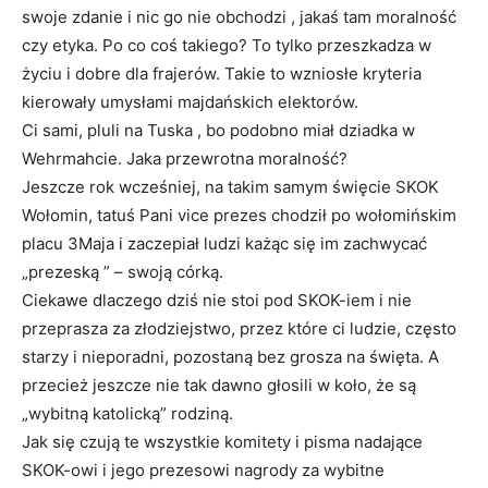
swoje zdanie i nic go nie obchodzi , jakaś tam moralność
czy etyka. Po co coś takiego? To tylko przeszkadza w
życiu i dobre dla frajerów. Takie to wzniosłe kryteria
kierowały umysłami majdańskich elektorów.
Ci sami, pluli na Tuska , bo podobno miał dziadka w
Wehrmahcie. Jaka przewrotna moralność?
Jeszcze rok wcześniej, na takim samym święcie SKOK
Wołomin, tatuś Pani vice prezes chodził po wołomińskim
placu 3Maja i zaczepiał ludzi każąc się im zachwycać
„prezeską ” – swoją córką.
Ciekawe dlaczego dziś nie stoi pod SKOK-iem i nie
przeprasza za złodziejstwo, przez które ci ludzie, często
starzy i nieporadni, pozostaną bez grosza na święta. A
przecież jeszcze nie tak dawno głosili w koło, że są
„wybitną katolicką” rodziną.
Jak się czują te wszystkie komitety i pisma nadające
SKOK-owi i jego prezesowi nagrody za wybitne