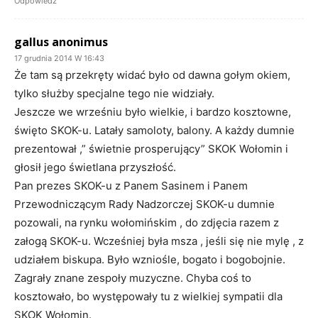
Odpowiedz
gallus anonimus
17 grudnia 2014 W 16:43
Że tam są przekręty widać było od dawna gołym okiem,
tylko służby specjalne tego nie widziały.
Jeszcze we wrześniu było wielkie, i bardzo kosztowne,
święto SKOK-u. Latały samoloty, balony. A każdy dumnie
prezentował ,” świetnie prosperujący” SKOK Wołomin i
głosił jego świetlana przyszłość.
Pan prezes SKOK-u z Panem Sasinem i Panem
Przewodniczącym Rady Nadzorczej SKOK-u dumnie
pozowali, na rynku wołomińskim , do zdjęcia razem z
załogą SKOK-u. Wcześniej była msza , jeśli się nie mylę , z
udziałem biskupa. Było wzniośle, bogato i bogobojnie.
Zagrały znane zespoły muzyczne. Chyba coś to
kosztowało, bo występowały tu z wielkiej sympatii dla
SKOK Wołomin.