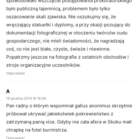
spowodowało wszczęcie postępowania prokuratorskiego
było publiczną tajemnicą, problemem było tylko
oszacowanie skali zjawiska. Nie oszukujmy się, że
wręczający statuetki i dyplomy, a przy okazji pozujący do
dokumentacji fotograficznej w otoczeniu twórców cudu
gospodarczego, nie mieli świadomości, że nagradzają
coś, co nie jest białe, czyste, świeże i niewinne.
Popatrzmy jeszcze na fotografie z ostatnich obchodów i
stroje organizacyjne uczestników.
Odpowiedz
A
19 grudnia 2014 W 16:58
Pan radny o którym wspomniał gallus anonimus skrzętnie
próbował ukrywać jakiekolwiek pokrewieństwo z
zatrzymaną panią vice. Gdyby nie cała afera w Skoku maił
chrapkę na fotel burmistrza.
Odpowiedz