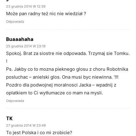
23 grudnia 2014 W 12:39
Może pan radny też nic nie wiedział ?
Odpowiedz
Buaaahaha
25 grudnia 2014 W 23:19
Spokoj. Brat za siostre nie odpowada. Trzymaj sie Tomku.
!
Ps. Jakby co to mozna pieknego glosu z choru Robotnika
posluchac – anielski glos. Ona musi byc niewinna. ’!!!
Pozdro dla podwojnej moralnosci Jacka – wpadnij z
oplatkiem to Ci wytłumacze co mam na mysli.
Odpowiedz
TK
27 grudnia 2014 W 23:49
To jest Polska i co mi zrobicie?