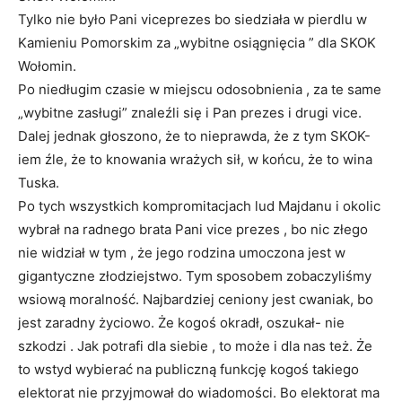
Tylko nie było Pani viceprezes bo siedziała w pierdlu w
Kamieniu Pomorskim za „wybitne osiągnięcia ” dla SKOK
Wołomin.
Po niedługim czasie w miejscu odosobnienia , za te same
„wybitne zasługi” znaleźli się i Pan prezes i drugi vice.
Dalej jednak głoszono, że to nieprawda, że z tym SKOK-
iem źle, że to knowania wrażych sił, w końcu, że to wina
Tuska.
Po tych wszystkich kompromitacjach lud Majdanu i okolic
wybrał na radnego brata Pani vice prezes , bo nic złego
nie widział w tym , że jego rodzina umoczona jest w
gigantyczne złodziejstwo. Tym sposobem zobaczyliśmy
wsiową moralność. Najbardziej ceniony jest cwaniak, bo
jest zaradny życiowo. Że kogoś okradł, oszukał- nie
szkodzi . Jak potrafi dla siebie , to może i dla nas też. Że
to wstyd wybierać na publiczną funkcję kogoś takiego
elektorat nie przyjmował do wiadomości. Bo elektorat ma