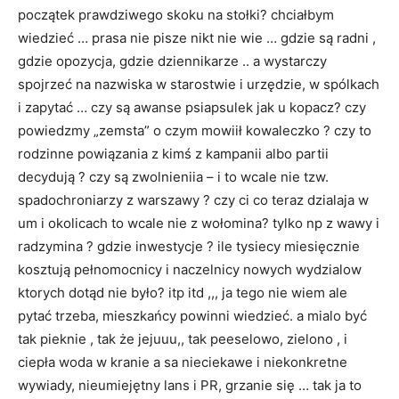
początek prawdziwego skoku na stołki? chciałbym
wiedzieć … prasa nie pisze nikt nie wie … gdzie są radni ,
gdzie opozycja, gdzie dziennikarze .. a wystarczy
spojrzeć na nazwiska w starostwie i urzędzie, w spólkach
i zapytać … czy są awanse psiapsulek jak u kopacz? czy
powiedzmy „zemsta” o czym mowiił kowaleczko ? czy to
rodzinne powiązania z kimś z kampanii albo partii
decydują ? czy są zwolnieniia – i to wcale nie tzw.
spadochroniarzy z warszawy ? czy ci co teraz dzialaja w
um i okolicach to wcale nie z wołomina? tylko np z wawy i
radzymina ? gdzie inwestycje ? ile tysiecy miesięcznie
kosztują pełnomocnicy i naczelnicy nowych wydzialow
ktorych dotąd nie było? itp itd ,,, ja tego nie wiem ale
pytać trzeba, mieszkańcy powinni wiedzieć. a mialo być
tak pieknie , tak że jejuuu,, tak peeselowo, zielono , i
ciepła woda w kranie a sa nieciekawe i niekonkretne
wywiady, nieumiejętny lans i PR, grzanie się … tak ja to