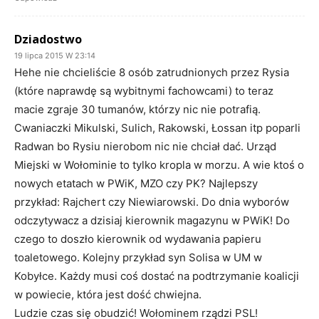
Dziadostwo
19 lipca 2015 W 23:14
Hehe nie chcieliście 8 osób zatrudnionych przez Rysia
(które naprawdę są wybitnymi fachowcami) to teraz
macie zgraje 30 tumanów, którzy nic nie potrafią.
Cwaniaczki Mikulski, Sulich, Rakowski, Łossan itp poparli
Radwan bo Rysiu nierobom nic nie chciał dać. Urząd
Miejski w Wołominie to tylko kropla w morzu. A wie ktoś o
nowych etatach w PWiK, MZO czy PK? Najlepszy
przykład: Rajchert czy Niewiarowski. Do dnia wyborów
odczytywacz a dzisiaj kierownik magazynu w PWiK! Do
czego to doszło kierownik od wydawania papieru
toaletowego. Kolejny przykład syn Solisa w UM w
Kobyłce. Każdy musi coś dostać na podtrzymanie koalicji
w powiecie, która jest dość chwiejna.
Ludzie czas się obudzić! Wołominem rządzi PSL!