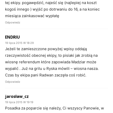
tej ekipy. pogawędzić, najeść się (najlepiej na koszt
kogoś innego ) wyjść po dotrwaniu do 16, a na koniec
miesiąca zainkasować wypłatę
Odpowiedz
ENDRIU
19 lipca 2015 W 18:29
Jeżeli te zamieszczone powyżej wpisy oddają
rzeczywistość obecnej ekipy, to pisiaki jak zrobią na
wiosnę referendum które zapowiada Madziar może
wypalić . Już na grilu u Ryska mówili – wiosna nasza.
Czas by ekipa pani Radwan zaczęła coś robić.
Odpowiedz
jarosław_cz
19 lipca 2015 W 19:19
Posadka za poparcie się należy, Ci wszyscy Panowie, w