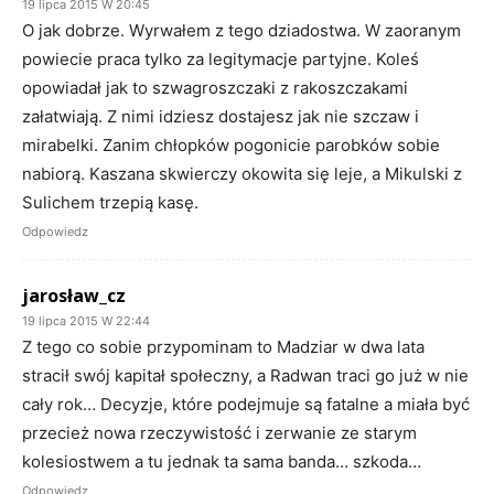
19 lipca 2015 W 20:45
O jak dobrze. Wyrwałem z tego dziadostwa. W zaoranym
powiecie praca tylko za legitymacje partyjne. Koleś
opowiadał jak to szwagroszczaki z rakoszczakami
załatwiają. Z nimi idziesz dostajesz jak nie szczaw i
mirabelki. Zanim chłopków pogonicie parobków sobie
nabiorą. Kaszana skwierczy okowita się leje, a Mikulski z
Sulichem trzepią kasę.
Odpowiedz
jarosław_cz
19 lipca 2015 W 22:44
Z tego co sobie przypominam to Madziar w dwa lata
stracił swój kapitał społeczny, a Radwan traci go już w nie
cały rok… Decyzje, które podejmuje są fatalne a miała być
przecież nowa rzeczywistość i zerwanie ze starym
kolesiostwem a tu jednak ta sama banda… szkoda…
Odpowiedz