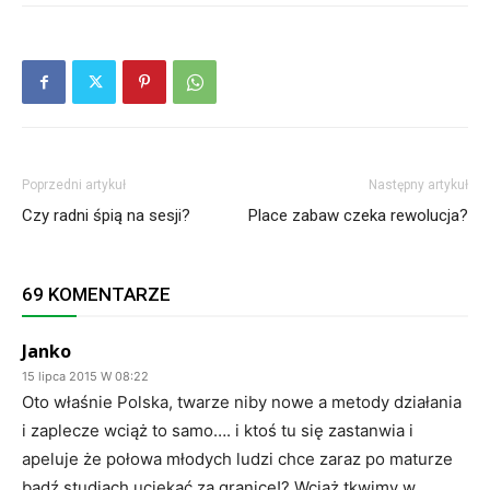
Poprzedni artykuł
Następny artykuł
Czy radni śpią na sesji?
Place zabaw czeka rewolucja?
69 KOMENTARZE
Janko
15 lipca 2015 W 08:22
Oto właśnie Polska, twarze niby nowe a metody działania
i zaplecze wciąż to samo…. i ktoś tu się zastanwia i
apeluje że połowa młodych ludzi chce zaraz po maturze
bądź studiach uciekać za granicę!? Wciąż tkwimy w