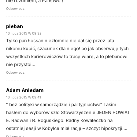
nie rozumiem, a Państwo /
Odpowiedz
pleban
16 lipca 2015 W 09:32
Tylko pan Łossan niezłomnie nie dał się przez lata
nikomu kupić, szacunek dla niego! bo jak obserwuję tych
wszystkich karierowiczów to tracę wiarę, a to plebanowi
nie przystoi…
Odpowiedz
Adam Aniedam
16 lipca 2015 W 09:41
” bez polityki w samorządzie i partyjniactwa” Takim
hasłem do wyborów szło Stowarzyszenie JEDEN POWIAT
E. Radwan i R. Roguskiego. Radny Kowaleczko na
ostatniej sesji w Kobyłce miał rację – szczyt hipokryzji….
Odpowiedz