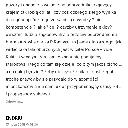
pozory i gadanie. zwalanie na poprzednika. rządzący
krajem tak robią od lat i czy coś dobrego z tego wynika
dla ogółu oprócz tego ze sami są u władzy ? nie
kompetencje ? jakie? cel ? czyżby utrzymanie ekipy?
owszem, ludzie zagłosowali ale przeciw poprzedniemu
burmistrzowi a nie za P.Radwan. to jasne dla każdego. jak
widać taka fala oburzonych jest w całej Polsce – vide
Kukiz. i w calym tym zamieszaniu nie pomijajmy
starostwa, i tego co tam się dzieje, bo o tym jakoś cicho …
a co dalej będzie ? żeby nie było że nikt nie ostrzegał …
trochę prawdy by się przydało do wiadomości
mieszkańców a nie sam lukier przypominający czasy PRL
i propagandy sukcesu
Odpowiedz
ENDRIU
17 lipca 2015 W 16:30