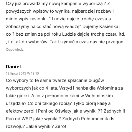
Czy już prowadzimy nową kampanie wyborczą ? Z
powyższych wpisów to wynika. najbardziej rozbawił
minie wpis kasienki. ” Ludzie dajcie trochę czasu a
zobaczymy na co stać nową władzę” Dajemy Kasienka i
co ? bez zmian za pół roku Ludzie dajcie trochę czasu itd.
, itd. aż do wyborów. Tak trzymać a czas nas nie przegoni.
Odpowiedz
Daniel
18 lipca 2015 W 12:10
Co wybory to te same twarze spłacanie długów
wyborczych jak co 4 lata. Wstyd i hańba dla Wołomina za
takie gierki. A co z pełnomocnikami w Wołomińskim
urzędzie? Co oni takiego robią? Tylko biorą kasę a
efektów zero!!! Pani od Oświaty jakie wyniki ?? Żadnych!!!
Pan od WSI? jakie wyniki ? Zadnych Pełnomocnik ds
rozwoju? Jakie wyniki? Zero!