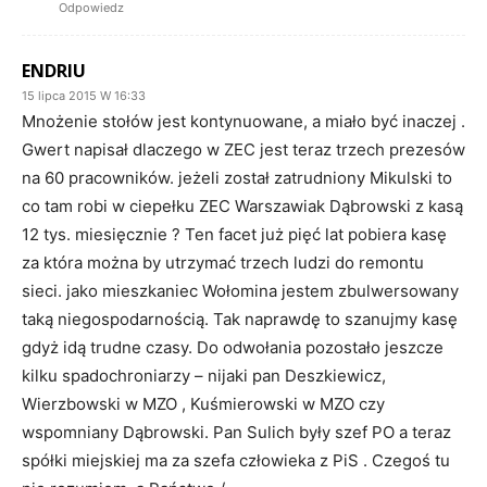
Odpowiedz
ENDRIU
15 lipca 2015 W 16:33
Mnożenie stołów jest kontynuowane, a miało być inaczej .
Gwert napisał dlaczego w ZEC jest teraz trzech prezesów
na 60 pracowników. jeżeli został zatrudniony Mikulski to
co tam robi w ciepełku ZEC Warszawiak Dąbrowski z kasą
12 tys. miesięcznie ? Ten facet już pięć lat pobiera kasę
za która można by utrzymać trzech ludzi do remontu
sieci. jako mieszkaniec Wołomina jestem zbulwersowany
taką niegospodarnością. Tak naprawdę to szanujmy kasę
gdyż idą trudne czasy. Do odwołania pozostało jeszcze
kilku spadochroniarzy – nijaki pan Deszkiewicz,
Wierzbowski w MZO , Kuśmierowski w MZO czy
wspomniany Dąbrowski. Pan Sulich były szef PO a teraz
spółki miejskiej ma za szefa człowieka z PiS . Czegoś tu