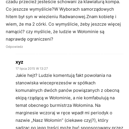
czadu przecież jesteście schowani za klawiaturą kompa.
Co jeszcze wymyślicie?W Wyborach samorządowych
hitem był syn w wiezieniu Radwanowej.Znam kobietę i
wiem, że ma 2 córki. Co wymyślicie, żeby jeszcze więcej
namącić? czy myślicie, że ludzie w Wołominie są
naprawdę ograniczeni?
Odpowiedz
xyz
17 lipca 2015 W 13:27
Jakie hejt? Ludzie komentują fakt powołania na
stanowiska wieceprezesów w spółkach
komunalnych dwóch panów powiązanych z obecną
ekipą rządącą w Wołominie, a nie komfabulują na
temat obecnego burmistrza Wołomina. Na
marginesie wczoraj w ręce wpadł mi periodyk o
nazwie „Nasz Wołomin” (ciekawe czyj?), który
sądząc po jego treści może być sponsorowany przez