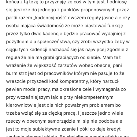
końca z tą tezą to przyznaję ze coś w tym jest. I odniosę
się jeszcze do jednego z punktów proponowanych przez
partii razem „kadencyjność” owszem reguły jasne ale czy
osoba mająca świadomość że może piastować funkcję
przez tylko dwie kadencje będzie pracować wydajniej z
pożytkiem dla społeczeństwa, czy zrobi wszystko żeby w
ciągu tych kadencji nachapać się jak najwięcej zgodnie z
reguła że nie ma grabi grabiących od siebie. Mam też
wrażenie że większość zarzutów wobec obecnej pani
burmistrz jest od pracowników którym nie pasuje to że
wreszcie przyszedł ktoś kompetentny, który narzucił
pewien model pracy, ma określone cele i wymagania co
przy wcześniejszym lajcie przy niekompetentnym
kierownictwie jest dla nich poważnym problemem bo
trzeba wziąć się za ciężką pracę. I jeszcze jedno wiele
rzeczy w obecnym samorządzie mi się nie podoba ale
jest to moje subiektywne zdanie i póki co daje kredyt
zaufania obecnej ekipie. Bo chciałbym ocenić efekty a na