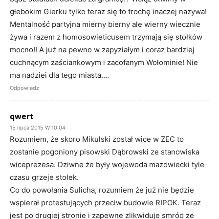
głebokim Gierku tylko teraz się to trochę inaczej nazywa!
Mentalność partyjna mierny bierny ale wierny wiecznie
żywa i razem z homosowieticusem trzymają się stołków
mocno!! A już na pewno w zapyziałym i coraz bardziej
cuchnącym zaściankowym i zacofanym Wołominie! Nie
ma nadziei dla tego miasta….
Odpowiedz
qwert
15 lipca 2015 W 10:04
Rozumiem, że skoro Mikulski został wice w ZEC to
zostanie pogoniony pisowski Dąbrowski ze stanowiska
wiceprezesa. Dziwne że były wojewoda mazowiecki tyle
czasu grzeje stołek.
Co do powołania Sulicha, rozumiem że już nie będzie
wspierał protestujących przeciw budowie RIPOK. Teraz
jest po drugiej stronie i zapewne zlikwiduje smród ze