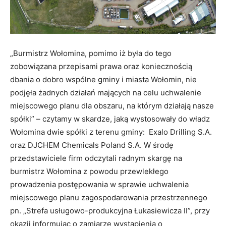
„Burmistrz Wołomina, pomimo iż była do tego
zobowiązana przepisami prawa oraz koniecznością
dbania o dobro wspólne gminy i miasta Wołomin, nie
podjęła żadnych działań mających na celu uchwalenie
miejscowego planu dla obszaru, na którym działają nasze
spółki” – czytamy w skardze, jaką wystosowały do władz
Wołomina dwie spółki z terenu gminy: Exalo Drilling S.A.
oraz DJCHEM Chemicals Poland S.A. W środę
przedstawiciele firm odczytali radnym skargę na
burmistrz Wołomina z powodu przewlekłego
prowadzenia postępowania w sprawie uchwalenia
miejscowego planu zagospodarowania przestrzennego
pn. „Strefa usługowo-produkcyjna Łukasiewicza II”, przy
okazji informując o zamiarze wystąpienia o