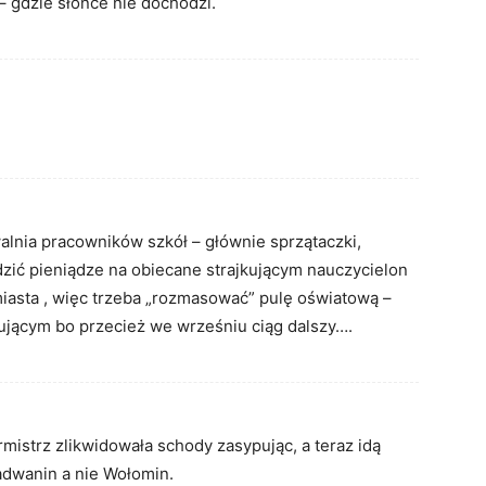
– gdzie słońce nie dochodzi.
lnia pracowników szkół – głównie sprzątaczki,
zić pieniądze na obiecane strajkującym nauczycielon
iasta , więc trzeba „rozmasować” pulę oświatową –
ującym bo przecież we wrześniu ciąg dalszy….
rmistrz zlikwidowała schody zasypując, a teraz idą
adwanin a nie Wołomin.