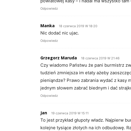
powiatowej kasy – i nadal ma wszystko tam 
Odpowiedz
Manka
18 czerwca 2019 W 18:20
Nic dodać nic ujac.
Odpowiedz
Grzegorz Maruda
18 czerwca 2019 W 21:46
Czy wiadomo Państwu że pani burmistrz zwa
tudzień zmniejsza im etaty ażeby zaoszczęd
pieniąndze? Prawo zabrania wydać z kasy m
jednym słowem zabrać biednym i dać strajk
Odpowiedz
Jan
19 czerwca 2019 W 15:11
To jest przykład głupoty władz. Najpierw bu
kolejne tysiące złotych na ich odbudowę. R