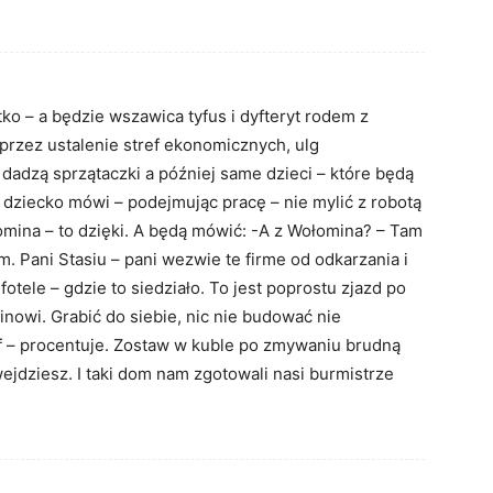
ko – a będzie wszawica tyfus i dyfteryt rodem z
y przez ustalenie stref ekonomicznych, ulg
dadzą sprzątaczki a później same dzieci – które będą
k dziecko mówi – podejmując pracę – nie mylić z robotą
omina – to dzięki. A będą mówić: -A z Wołomina? – Tam
m. Pani Stasiu – pani wezwie te firme od odkarzania i
fotele – gdzie to siedziało. To jest poprostu zjazd po
inowi. Grabić do siebie, nic nie budować nie
yf – procentuje. Zostaw w kuble po zmywaniu brudną
ejdziesz. I taki dom nam zgotowali nasi burmistrze