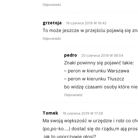
Odpowiedz
grzetoja
19 czerwca 2019 W 16:42
To może jeszcze w przejściu pojawią się zna
Odpowiedz
pedro
20 czerwca 2019 W 08:54
Znaki powinny się pojawić takie:
– peron w kierunku Warszawa
– peron w kierunku Tłuszcz
bo widzę czasami osoby które nie 
Odpowiedz
Tomek
19 czerwca 2019 W 17:29
Ma swoją większość w urzędzie i robi co c
(po,po-ko….) dostać się do rządu,m ają pr
,jak to uporczywie głosi?