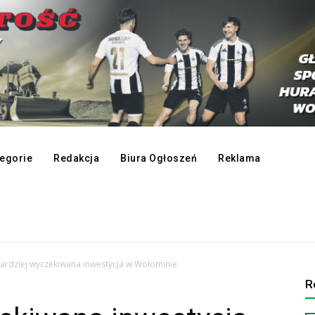
egorie
Redakcja
Biura Ogłoszeń
Reklama
ardziej wyczekiwana inwestycja w Wołominie
R