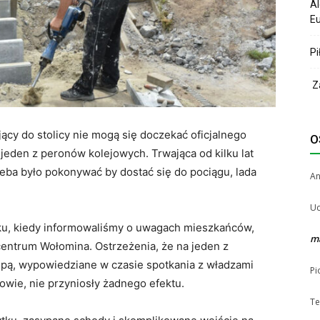
Al
Eu
Pi
Za
cy do stolicy nie mogą się doczekać oficjalnego
O
eden z peronów kolejowych. Trwająca od kilku lat
zeba było pokonywać by dostać się do pociągu, lada
A
Uc
oku, kiedy informowaliśmy o uwagach mieszkańców,
m
centrum Wołomina. Ostrzeżenia, że na jeden z
pą, wypowiedziane w czasie spotkania z władzami
Pi
owie, nie przyniosły żadnego efektu.
Te