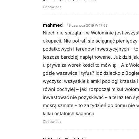
Odpowiedz
mahmed
19 czerwca 2019 W 17:58
Niech nie sprząta – w Wołominie jest wszyst
okupacji. Nie potrafi sie ściągnąć pieniędz
podatkowych i terenów inwestycyjnych – to 
jeszcze bardziej napiętnowane. Już dziś ja
u prywa za worek kości to mówią: _ A z Woł
gdzie wszawica i tyfus? Idź dziecko z Bogie
wyczyści wszystkie klamki podłogi krzesła i 
równi pochyłej – jaki rozpoczął mikul wołom
inwestować nie pozyskiwać – a teraz ten s
mokrą szmate – to za tydzień do domu nie w
kilku ostatnich kadencji
Odpowiedz