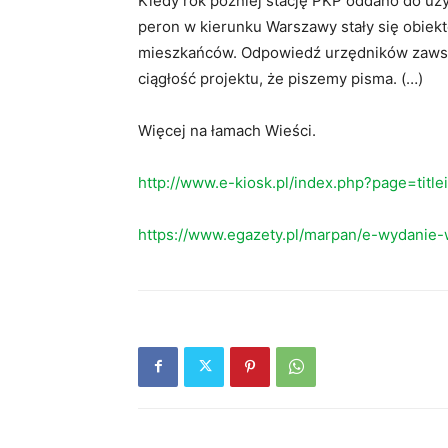
Kiedy rok później stację PKP oddano do uż
peron w kierunku Warszawy stały się obiek
mieszkańców. Odpowiedź urzędników zawsze 
ciągłość projektu, że piszemy pisma. (…)
Więcej na łamach Wieści.
http://www.e-kiosk.pl/index.php?page=titl
https://www.egazety.pl/marpan/e-wydanie-