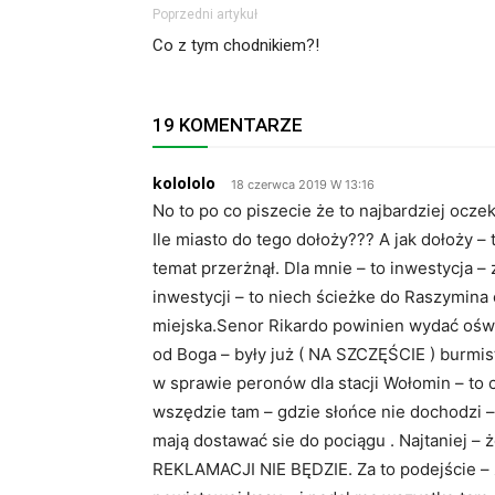
Poprzedni artykuł
Co z tym chodnikiem?!
19 KOMENTARZE
kolololo
18 czerwca 2019 W 13:16
No to po co piszecie że to najbardziej ocz
Ile miasto do tego dołoży??? A jak dołoży – 
temat przerżnął. Dla mnie – to inwestycja –
inwestycji – to niech ścieżke do Raszymina
miejska.Senor Rikardo powinien wydać oświa
od Boga – były już ( NA SZCZĘŚCIE ) burmis
w sprawie peronów dla stacji Wołomin – to 
wszędzie tam – gdzie słońce nie dochodzi – 
mają dostawać sie do pociągu . Najtaniej –
REKLAMACJI NIE BĘDZIE. Za to podejście – z