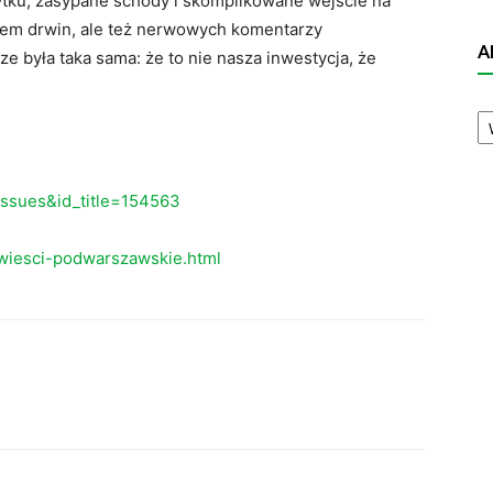
ytku, zasypane schody i skomplikowane wejście na
tem drwin, ale też nerwowych komentarzy
A
była taka sama: że to nie nasza inwestycja, że
A
N
eissues&id_title=154563
wiesci-podwarszawskie.html