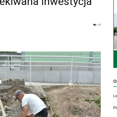
zekiwana inwestycja
19
O
Lo
P