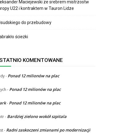
eksander Maciejewski ze srebrem mistrzostw
ropy U22 i kontraktem w Tauron Lidze
łsudskiego do przebudowy
brakło ścieżki
STATNIO KOMENTOWANE
Ponad 12 milionów na plac
ndy
-
Ponad 12 milionów na plac
ych
-
ark
Ponad 12 milionów na plac
-
Bardziej zielono wokół szpitala
otr
-
Radni zaskoczeni zmianami po modernizacji
st
-