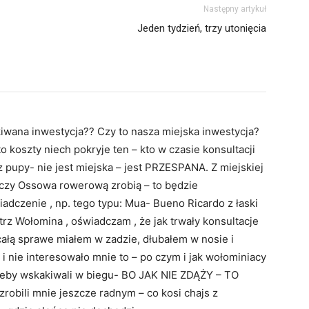
Następny artykuł
Jeden tydzień, trzy utonięcia
ekiwana inwestycja?? Czy to nasza miejska inwestycja?
to koszty niech pokryje ten – kto w czasie konsultacji
 z pupy- nie jest miejska – jest PRZESPANA. Z miejskiej
 czy Ossowa rowerową zrobią – to będzie
dczenie , np. tego typu: Mua- Bueno Ricardo z łaski
trz Wołomina , oświadczam , że jak trwały konsultacje
całą sprawe miałem w zadzie, dłubałem w nosie i
i nie interesowało mnie to – po czym i jak wołominiacy
 żeby wskakiwali w biegu- BO JAK NIE ZDĄŻY – TO
robili mnie jeszcze radnym – co kosi chajs z