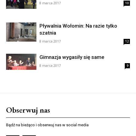
8 marca 2017
10
Pływalnia Wołomin: Na razie tylko
szatnia
8 marca 2017
12
Gimnazja wygasiły się same
8 marca 2017
9
Obserwuj nas
Bądź na bieżąco i obserwuj nas w social media