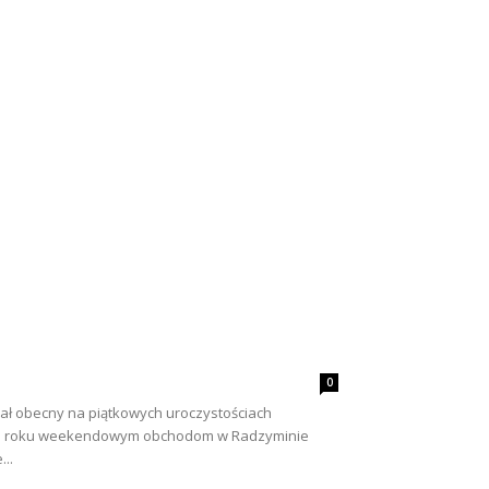
0
znał obecny na piątkowych uroczystościach
W tym roku weekendowym obchodom w Radzyminie
..