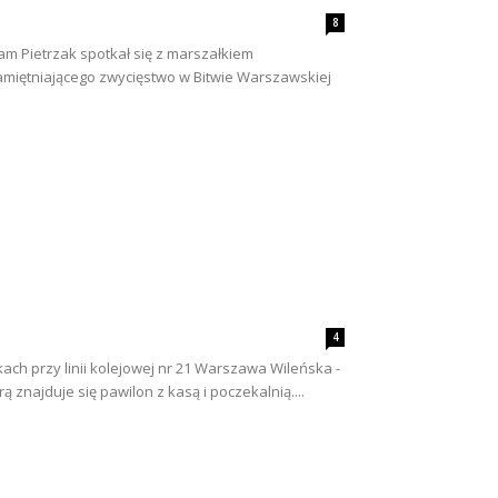
8
m Pietrzak spotkał się z marszałkiem
miętniającego zwycięstwo w Bitwie Warszawskiej
4
h przy linii kolejowej nr 21 Warszawa Wileńska -
znajduje się pawilon z kasą i poczekalnią....