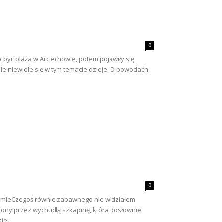
0
 być plaża w Arciechowie, potem pojawiły się
le niewiele się w tym temacie dzieje. O powodach
0
ilmieCzegoś równie zabawnego nie widziałem
gniony przez wychudłą szkapinę, która dosłownie
e...