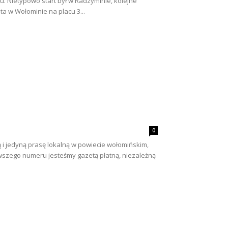
du. Nietypowo start był w Radzyminie, kolejne
ta w Wołominie na placu 3...
0
 i jedyną prasę lokalną w powiecie wołomińskim,
rwszego numeru jesteśmy gazetą płatną, niezależną