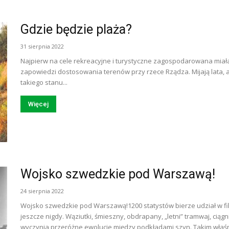
Gdzie będzie plaża?
31 sierpnia 2022
Najpierw na cele rekreacyjne i turystyczne zagospodarowana miała
zapowiedzi dostosowania terenów przy rzece Rządza. Mijają lata, a
takiego stanu...
Więcej
Wojsko szwedzkie pod Warszawą!
24 sierpnia 2022
Wojsko szwedzkie pod Warszawą!1200 statystów bierze udział w f
jeszcze nigdy. Wąziutki, śmieszny, obdrapany, „letni” tramwaj, cią
wyczynia przeróżne ewolucje między podkładami szyn. Takim właśni