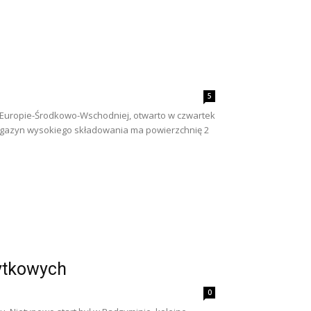
5
 Europie-Środkowo-Wschodniej, otwarto w czwartek
agazyn wysokiego składowania ma powierzchnię 2
ytkowych
0