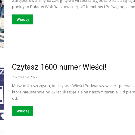
Zarejestrowaliśmy 80 załóg i tyle 3 września wyjechało na trasę raj
punkty to Pałac w Woli Rasztowskiej, UG Klembów i Poświętne, a me
Więcej
Czytasz 1600 numer Wieści!
7 września 2022
Masz dużo szczęścia, bo czytasz Wieści Podwarszawskie - pierwszą
która nieustannie od 32 lat ukazuje się na naszym terenie. Od pie
od...
Więcej