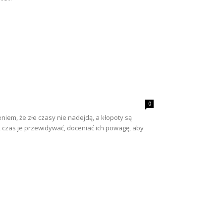
0
niem, że złe czasy nie nadejdą, a kłopoty są
 czas je przewidywać, doceniać ich powagę, aby