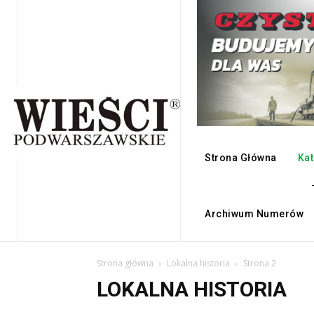
Strona Główna
Kat
Archiwum Numerów
Strona główna
Lokalna historia
Strona 2
LOKALNA HISTORIA