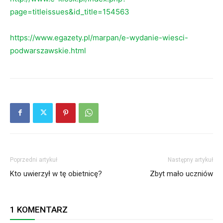
page=titleissues&id_title=154563
https://www.egazety.pl/marpan/e-wydanie-wiesci-
podwarszawskie.html
Poprzedni artykuł
Następny artykuł
Kto uwierzył w tę obietnicę?
Zbyt mało uczniów
1 KOMENTARZ