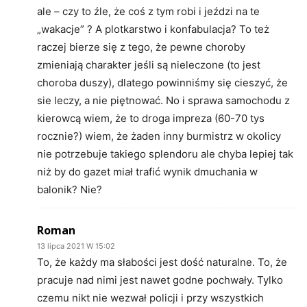
ale – czy to źle, że coś z tym robi i jeździ na te
„wakacje” ? A plotkarstwo i konfabulacja? To też
raczej bierze się z tego, że pewne choroby
zmieniają charakter jeśli są nieleczone (to jest
choroba duszy), dlatego powinniśmy się cieszyć, że
sie leczy, a nie piętnować. No i sprawa samochodu z
kierowcą wiem, że to droga impreza (60-70 tys
rocznie?) wiem, że żaden inny burmistrz w okolicy
nie potrzebuje takiego splendoru ale chyba lepiej tak
niż by do gazet miał trafić wynik dmuchania w
balonik? Nie?
Roman
13 lipca 2021 W 15:02
To, że każdy ma słabości jest dość naturalne. To, że
pracuje nad nimi jest nawet godne pochwały. Tylko
czemu nikt nie wezwał policji i przy wszystkich