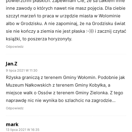
powierzchni płaskich. Zapewniam Cie, że sa całkiem inne
inne zawody o których nawet nie masz pojęcia. Dla ciebie
szczyt marzeń to praca w urzędzie miasta w Wolominie
albo w Grodzisku. A nie zapominaj, że na Grodzisku świat
sie nie kończy a ziemia nie jest płaska :-))) i zacznij czytać
książki, to poszerza horyzonyty.
Odpowiedz
Jan.Z
9 lipca 2021 W 11:30
Rżyska graniczą z terenem Gminy Wołomin. Podobnie jak
Muzeum Nałkowskich z terenem Gminy Kobyłka, a
miejsce walk o Ossów z terenem Gminy Zielonka. Z tego
naprawdę nic nie wynika bo szlachcic na zagrodzie…
Odpowiedz
mark
13 lipca 2021 W 16:35