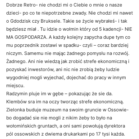
Dobrze Retro- nie chodzi mi o Ciebie o mnie o nasze
dzieci- po co te niepotrzebne zwady. Nie chodzi mi nawet
o Gdodzisk czy Bruksele. Takie se życie wybrałeś- i tak
będziesz miał . Tu idzie o wołmin który od 5 kadencji- NIE
MA GOSPODARZA. A każdy kolejny zapycha dupe tym co
mu poprzednik zostawi w spadku- czyli – coraz bardziej
niczym. Samemu nie mając żadnego pomysłu na rozwój.
Żadnego. Ani nie wiedzą jak zrobić strefe ekonomiczną i
pozyskać inwestorów, ani nic nie zrobią żeby ludzie
wygodniej mogli wyjechać, dojechać do pracy w innym
miejscu.
Radzymin pluje im w gębe – pokazując że sie da.
Klembów sra im na oczy tworząc strefe ekonomiczną.
Zielonka buduje muzeum na swoim gruncie w Ossowie-
bo dogadać sie nie mogli z nikim żeby to było na
wołomińskich gruntach, a oni sami powołują dyrektora
pól ossowskich z dwiema drukarkami po 17 tysi każda.