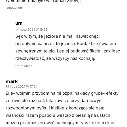
Wołominie (tak było w Truman Show).
Odpowiedz
um
14 lipca 2021 W 19:39
Sęk w tym, że jeziora nie ma i nawet chęci
przepłynięcia przez to jezioro. Kontakt ze światem
zewnętrznym to zło. Lepiej budować fikcję i zaklinać
rzeczywistość, że wszyscy nas kochają.
Odpowiedz
mark
14 lipca 2021 W 17:24
Elle- wołmin przypomina mi pzpn: nakłady grube- efekty
zerowe ale raz na 4 lata zawsze przy darmowym
rozwodnionym pyfku i kiełbie z kończącą sie datą
ważności razem pospołu wesoło z pieśnią na ustach
można przemaszerować cuchnącym rynsztokiem drąc