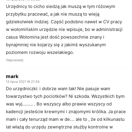
Urzędnicy to cicho siedzą jak muszą w tym różowym
przybytku pracować, a jak nie muszą to wieją
gdziekolwiek indziej. Część podobno nawet w CV pracy
w wołomińskim urzędzie nie wpisuje, bo w administracji
casus Wołomina jest dość powszechnie znany i
bynajmniej nie kojarzy się z jakimś wyszukanym
poziomem rozwoju wszelakiego.
Odpowiedz
mark
13 lipca 2021 W 21:34
Do urzędniczki: i dobrze wam tak! Nie pasuje wam
towarzystwo tych pociotków? Ni szkoda. Wszystkich bym
was wyj……… . Bo wszyscy albo prawie wszyscy od
kadencji jesteście krewnymi i znajomymi królika. Ja prace
mam i cały tenurząd mam w de…. ale to , że od kilkunastu
lat włażą do urzędu zewnętrzne służby kontrolne w