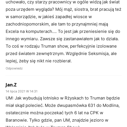
uchowało, czy starzy pracownicy w ogóle widzą jak świat
poza urzędem wygląda? Mój mąż, siostra, brat pracują też
w samorządzie, w jakieś zapadłej wiosce w
zachodniopomorskim, ale tam to przynajmniej mają
Excela na komputerach…. To jest jak przeniesienie się do
innego wymiaru. Zawsze się zastanawiałem jak to działa.
To coś w rodzaju Truman show, perfekcyjnie izolowane
przed światem zewnętrznym. Względnie Seksmisja, ale
lepiej, żeby się nikt nie rozbierał.
Odpowiedz
Jan.Z
14 lipca 2021 W 14:31
UM: Jak wybudują lotnisko w Rżyskach to Truman będzie
miał skąd polecieć. Może dwupasmówka 631 do Modlina,
ostatecznie można poczekać tych 6 lat na CPK w
Baranowie. Tylko gdzie, pan UM, znajdzie jezioro w