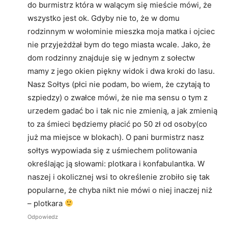
do burmistrz która w walącym się mieście mówi, że
wszystko jest ok. Gdyby nie to, że w domu
rodzinnym w wołominie mieszka moja matka i ojciec
nie przyjeżdżał bym do tego miasta wcale. Jako, że
dom rodzinny znajduje się w jednym z sołectw
mamy z jego okien piękny widok i dwa kroki do lasu.
Nasz Sołtys (płci nie podam, bo wiem, że czytają to
szpiedzy) o zwałce mówi, że nie ma sensu o tym z
urzedem gadać bo i tak nic nie zmienią, a jak zmienią
to za śmieci będziemy płacić po 50 zł od osoby(co
już ma miejsce w blokach). O pani burmistrz nasz
sołtys wypowiada się z uśmiechem politowania
określając ją słowami: plotkara i konfabulantka. W
naszej i okolicznej wsi to określenie zrobiło się tak
popularne, że chyba nikt nie mówi o niej inaczej niż
– plotkara
Odpowiedz