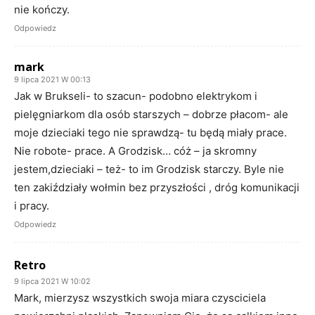
nie kończy.
Odpowiedz
mark
9 lipca 2021 W 00:13
Jak w Brukseli- to szacun- podobno elektrykom i
pielęgniarkom dla osób starszych – dobrze płacom- ale
moje dzieciaki tego nie sprawdzą- tu będą miały prace.
Nie robote- prace. A Grodzisk… cóż – ja skromny
jestem,dzieciaki – też- to im Grodzisk starczy. Byle nie
ten zakiździały wołmin bez przyszłości , dróg komunikacji
i pracy.
Odpowiedz
Retro
9 lipca 2021 W 10:02
Mark, mierzysz wszystkich swoja miara czysciciela