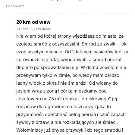
Odpowiedz
20 km od waw
13 lipca 2021 W 06:39
Nie wiem od której strony wjeżdżasz do miasta, że
czujesz smród z oczyszczalni. Smród ze zwałki – ok
czuć w całym mieście. Od 2 lat mam sąsiadów którzy
sprowadzili się tutaj, wybudowali, a smród poczuli
dopiero po sprowadzeniu się. W domu w wołominie
przebywam tylko w zimie, bo wtedy mam bardzo
ładny widok z okna i nie śmierdzi. Od wiosny do
jesieni wraz z żoną i córką mieszkamy pod
Józefowem na 75 m2 domku „letniskowego” jej
rodziców dlatego wiem co to znaczy i jaka to
przyjemność odetchnąć pełną piersią i czuć zapach
żywicy z drzew, a nie rozkładających sie śmieci.
Wołominiacy już chyba przywykli do tego smrodu i