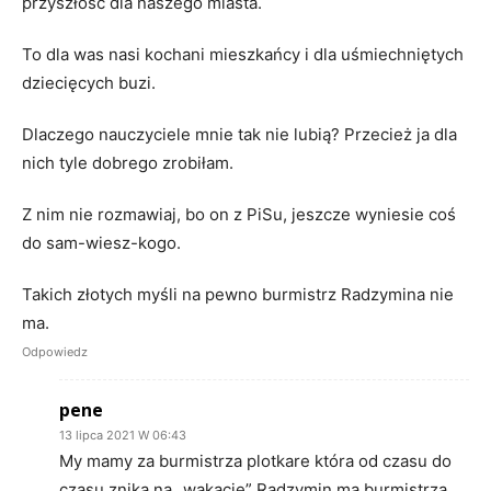
przyszłość dla naszego miasta.
To dla was nasi kochani mieszkańcy i dla uśmiechniętych
dziecięcych buzi.
Dlaczego nauczyciele mnie tak nie lubią? Przecież ja dla
nich tyle dobrego zrobiłam.
Z nim nie rozmawiaj, bo on z PiSu, jeszcze wyniesie coś
do sam-wiesz-kogo.
Takich złotych myśli na pewno burmistrz Radzymina nie
ma.
Odpowiedz
pene
13 lipca 2021 W 06:43
My mamy za burmistrza plotkare która od czasu do
czasu znika na „wakacje” Radzymin ma burmistrza