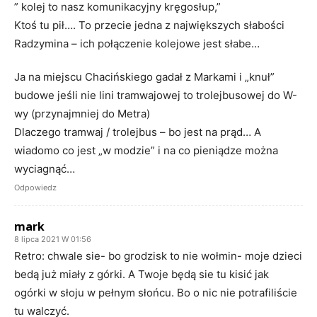
” kolej to nasz komunikacyjny kręgosłup,”
Ktoś tu pił…. To przecie jedna z największych słabości
Radzymina – ich połączenie kolejowe jest słabe…
Ja na miejscu Chacińskiego gadał z Markami i „knuł”
budowe jeśli nie lini tramwajowej to trolejbusowej do W-
wy (przynajmniej do Metra)
Dlaczego tramwaj / trolejbus – bo jest na prąd… A
wiadomo co jest „w modzie” i na co pieniądze można
wyciagnąć…
Odpowiedz
mark
8 lipca 2021 W 01:56
Retro: chwale sie- bo grodzisk to nie wołmin- moje dzieci
bedą już miały z górki. A Twoje będą sie tu kisić jak
ogórki w słoju w pełnym słońcu. Bo o nic nie potrafiliście
tu walczyć.