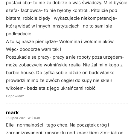
postaci cba- to nie za dobrze o was świadczy. Mielibyście
szefa- fachowca- to nie byłoby kontroli. Pitolicie pod
blatem, robicie błędy i wykazujecie niekompetencje-
którą widać w innych innstytucjach- no to sami sie
podkładacie.
A to są nasze pieniądze- Wołomina i wołominiaków.
Więc- dooobrze wam tak !
Poszukacie se pracy- pracy a nie roboty poza urzędem-
może zobaczycie wołmińskie realia. Nie żal mi nikogo z
barbie house. Do syfka sobie idźcie on budowlanke
prowadzi mimo że dwóch cegieł do kupy nie skleił
wikolem- bedzieta z jego ukraińcami robić.
Odpowiedz
mark
13 lipca 2021 W 21:39
Elle- normalności- tego chce. Na początek dróg i
zorganizowanegi transportu pod znaczkiem ztm- jak od