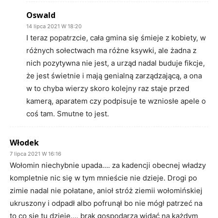
Oswald
14 lipca 2021 W 18:20
I teraz popatrzcie, cała gmina się śmieje z kobiety, w
różnych sołectwach ma różne ksywki, ale żadna z
nich pozytywna nie jest, a urząd nadal buduje fikcje,
że jest świetnie i mają genialną zarządzającą, a ona
w to chyba wierzy skoro kolejny raz staje przed
kamerą, aparatem czy podpisuje te wzniosłe apele o
coś tam. Smutne to jest.
Włodek
7 lipca 2021 W 16:16
Wołomin niechybnie upada…. za kadencji obecnej władzy
kompletnie nic się w tym mnieście nie dzieje. Drogi po
zimie nadal nie połatane, anioł stróż ziemii wołomińskiej
ukruszony i odpadł albo pofrunął bo nie mógł patrzeć na
to co się tu dzieje…. brak gospodarza widać na każdym