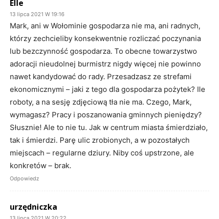
Elle
13 lipca 2021 W 19:16
Mark, ani w Wołominie gospodarza nie ma, ani radnych,
którzy zechcieliby konsekwentnie rozliczać poczynania
lub bezczynność gospodarza. To obecne towarzystwo
adoracji nieudolnej burmistrz nigdy więcej nie powinno
nawet kandydować do rady. Przesadzasz ze strefami
ekonomicznymi – jaki z tego dla gospodarza pożytek? Ile
roboty, a na sesję zdjęciową tła nie ma. Czego, Mark,
wymagasz? Pracy i poszanowania gminnych pieniędzy?
Słusznie! Ale to nie tu. Jak w centrum miasta śmierdziało,
tak i śmierdzi. Parę ulic zrobionych, a w pozostałych
miejscach – regularne dziury. Niby coś upstrzone, ale
konkretów – brak.
Odpowiedz
urzędniczka
13 lipca 2021 W 20:22