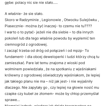
gębe: polacy nic sie nie stało…..
A właśnie- że sie stało.
Skoro w Radzyminie , Legionowie , Otwocku Sulejówku ,
Piasecznie- można żyć inaczej- to czemu nie tu????
I warto o to pytać- jeżeli nie dla siebie – to dla innych
pokoleń lub dla tego właśnie powodu by wyplemić ten
ciemnogród z ogrodowej.
I zacząć trzeba od dróg od połączeń i od mpzp- To
fundament- i dla obcej deweloperki i ludzi którzy chcą tu
zamieszkać. Pare lat temu znajoma z wioski pod
wołminem powiedziała , że na spotkaniu z wjeśniakami
królewny z ogrodowej oświadczyły wjeśniakom, że lepiej
jak takiego planu nie ma – niż jak jest- i nie wyjaśniły
dlaczego. Nie zapytały go , czy lepiej na głowie nosić mu
czapke czy kubeł ze złomem- może by chłop przemyślał
sprawe…
Niemniej jednak- wiedząc jak działa towarzystwo na