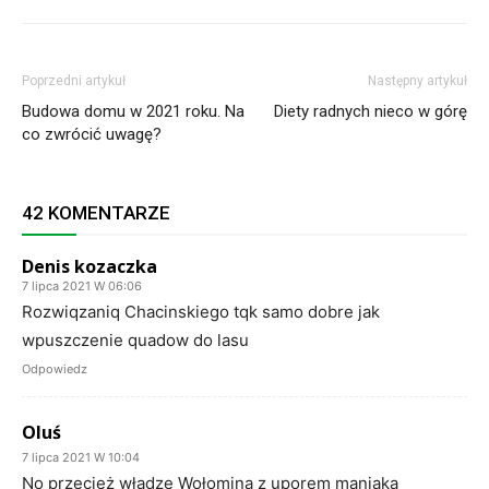
Poprzedni artykuł
Następny artykuł
Budowa domu w 2021 roku. Na
Diety radnych nieco w górę
co zwrócić uwagę?
42 KOMENTARZE
Denis kozaczka
7 lipca 2021 W 06:06
Rozwiqzaniq Chacinskiego tqk samo dobre jak
wpuszczenie quadow do lasu
Odpowiedz
Oluś
7 lipca 2021 W 10:04
No przecież władze Wołomina z uporem maniaka