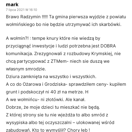
mark
7 lipca 2021 W 16:10
Brawo Radzymin !!!!! Ta gmina pierwsza wyjdzie z powiatu
wołmińskiego bo nie będzie utrzymywać ich skarbówki.
A wołmin?! : tempe knury które nie wiedzą by
przyciągnąć inwestycje i ludzi potrzebna jest DOBRA
komunikacja. Zrezygnowali z rozbudowy Krymskiej, nie
chcą partycypować z ZTMem- niech sie duszą we
własnym smrodzie.
Dziura zamknięta na wszystko i wszystkich.
A co do Ożarowa i Grodziska- sprawdziłem ceny- kupiłem
grunt i podskoczył ni 40 zł na metrze. H
A we wołmińcu- ni złotówki. Ale kanał.
Dobrze, że moje dzieci tu mieszkać nie będą.
Z której strony sie tu nie wjeżdża to albo smród z
wysypiska albo tej oczyszczalni – ulokowanej wśród
zabudowań. Kto to wymyślił? Chory łeb !