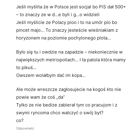
Jeśli myślita że w Polsce jest socjal bo PiS dał 500+
– to znaczy ze w d…e byli i g…o widzieli
Jeśli myślicie ze Polacy pioo i to na umór pio bo
pincet majo… To znaczy jesteście wieśniakiam z
horyzonem na poziomie pochylonego plota…
Było się tu i owdzie na zapadzie – niekoniecznie w
największych metriopoliach… I ta patola która mamy
to pikuś…
Owszem wolałbym dać im kopa…
Ale może wreszcze zagłosujecie na kogoś kto nie
powie wam że coś „da”
Tylko ze nie bedize zabierał tym co pracujom i z
swymi ryncoma chco walczyć o swój byt?
co?
Odpowiedz