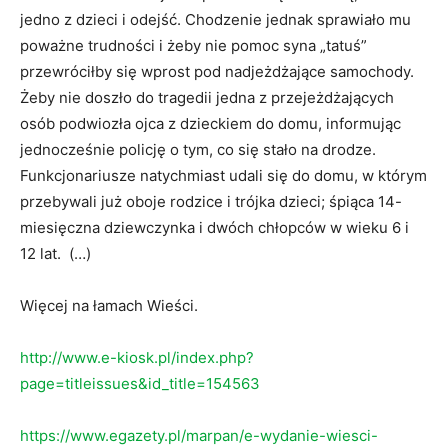
jedno z dzieci i odejść. Chodzenie jednak sprawiało mu
poważne trudności i żeby nie pomoc syna „tatuś”
przewróciłby się wprost pod nadjeżdżające samochody.
Żeby nie doszło do tragedii jedna z przejeżdżających
osób podwiozła ojca z dzieckiem do domu, informując
jednocześnie policję o tym, co się stało na drodze.
Funkcjonariusze natychmiast udali się do domu, w którym
przebywali już oboje rodzice i trójka dzieci; śpiąca 14-
miesięczna dziewczynka i dwóch chłopców w wieku 6 i
12 lat. (…)
Więcej na łamach Wieści.
http://www.e-kiosk.pl/index.php?
page=titleissues&id_title=154563
https://www.egazety.pl/marpan/e-wydanie-wiesci-