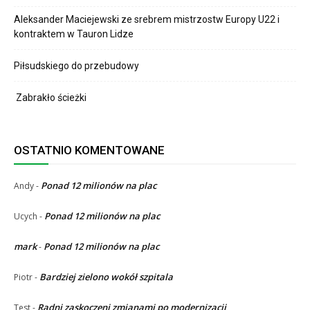
Aleksander Maciejewski ze srebrem mistrzostw Europy U22 i
kontraktem w Tauron Lidze
Piłsudskiego do przebudowy
Zabrakło ścieżki
OSTATNIO KOMENTOWANE
Ponad 12 milionów na plac
Andy
-
Ponad 12 milionów na plac
Ucych
-
mark
Ponad 12 milionów na plac
-
Bardziej zielono wokół szpitala
Piotr
-
Radni zaskoczeni zmianami po modernizacji
Test
-